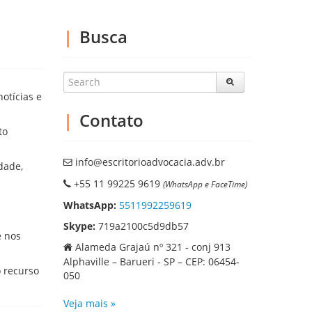
Busca
otícias e
Contato
to
info@escritorioadvocacia.adv.br
dade,
+55 11 99225 9619
(WhatsApp e FaceTime)
WhatsApp:
5511992259619
Skype:
719a2100c5d9db57
e nos
Alameda Grajaú nº 321 - conj 913
Alphaville – Barueri - SP – CEP: 06454-
o recurso
050
Veja mais »