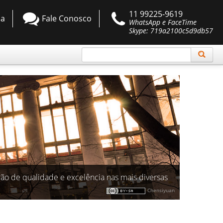
11 99225-9619
da
Fale Conosco
WhatsApp e FaceTime
Skype: 719a2100c5d9db57
drão de qualidade e excelência nas mais diversas
Chensiyuan